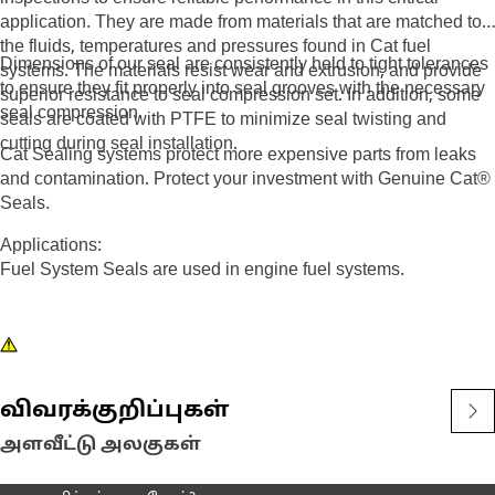
application. They are made from materials that are matched to
the fluids, temperatures and pressures found in Cat fuel
Dimensions of our seal are consistently held to tight tolerances
systems. The materials resist wear and extrusion, and provide
to ensure they fit properly into seal grooves with the necessary
superior resistance to seal compression set. In addition, some
seal compression.
seals are coated with PTFE to minimize seal twisting and
cutting during seal installation.
Cat Sealing systems protect more expensive parts from leaks
and contamination. Protect your investment with Genuine Cat®
Seals.
Applications:
Fuel System Seals are used in engine fuel systems.
விவரக்குறிப்புகள்
அளவீட்டு அலகுகள்