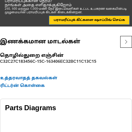
பராமரிப்புக்கான நேரம்?
நாங்கள் அதை எளிதாக்குகிறோம்
250, 500 மற்றும் 1,000-மணி நேர இடைவெளிகள் உட்பட உபகரண வகையின்படி
முழுமையான பராமரிப்புக் கிட்கள் கிடைக்கின்றன.
பராமரிப்புக் கிட்களை ஷாப்பிங் செய்க
இணக்கமான மாடல்கள்
தொழில்துறை எஞ்சின்
C32
C27
C18
3456
C-15
C-16
3406E
C32B
C11
C13
C15
உத்தரவாதத் தகவல்கள்
ரிட்டர்ன் கொள்கை
Parts Diagrams