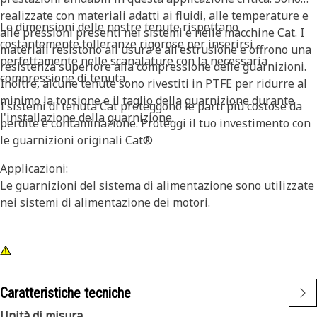
realizzate con materiali adatti ai fluidi, alle temperature e
Le dimensioni delle nostre tenute rispettano
alle pressioni presenti nei sistemi e nelle macchine Cat. I
costantemente tolleranze rigorose per inserirsi
materiali resistono all'usura e all'estrusione e offrono una
perfettamente nelle scanalature con la necessaria
resistenza superiore alla compressione delle guarnizioni.
compressione di tenuta.
Inoltre, alcune tenute sono rivestiti in PTFE per ridurre al
minimo la torsione e il taglio della guarnizione durante
I sistemi di tenuta Cat proteggono le parti più costose da
l'installazione della guarnizione.
perdite e contaminazione. Proteggi il tuo investimento con
le guarnizioni originali Cat®
Applicazioni:
Le guarnizioni del sistema di alimentazione sono utilizzate
nei sistemi di alimentazione dei motori.
Caratteristiche tecniche
Unità di misura