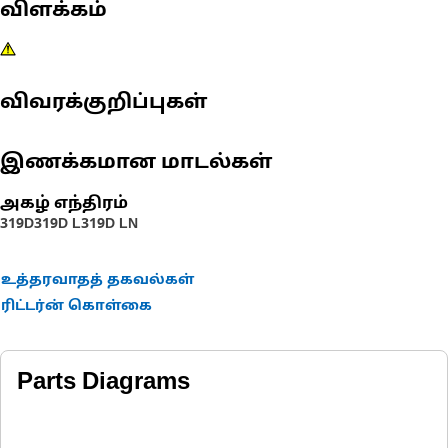
விளக்கம்
விவரக்குறிப்புகள்
இணக்கமான மாடல்கள்
அகழ் எந்திரம்
319D
319D L
319D LN
உத்தரவாதத் தகவல்கள்
ரிட்டர்ன் கொள்கை
Parts Diagrams