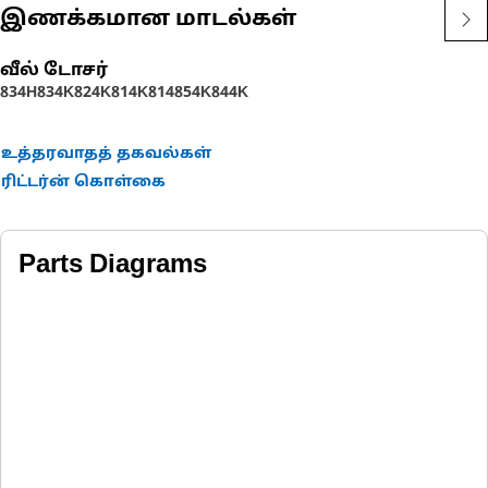
இணக்கமான மாடல்கள்
வீல் டோசர்
834H
834K
824K
814K
814
854K
844K
உத்தரவாதத் தகவல்கள்
ரிட்டர்ன் கொள்கை
Parts Diagrams