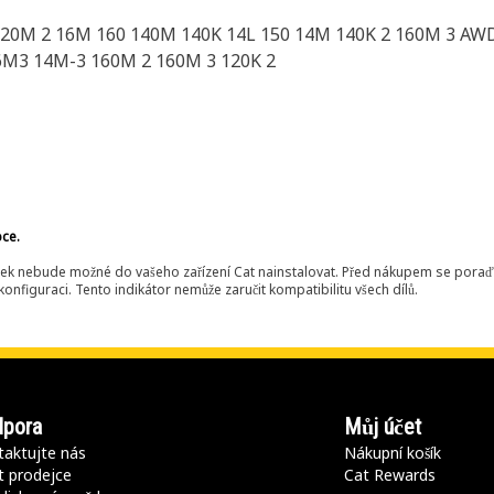
120M 2 16M 160 140M 140K 14L 150 14M 140K 2 160M 3 AW
6M3 14M-3 160M 2 160M 3 120K 2
bce.
ek nebude možné do vašeho zařízení Cat nainstalovat. Před nákupem se poraďt
onfiguraci. Tento indikátor nemůže zaručit kompatibilitu všech dílů.
pora
Můj účet
aktujte nás
Nákupní košík
t prodejce
Cat Rewards