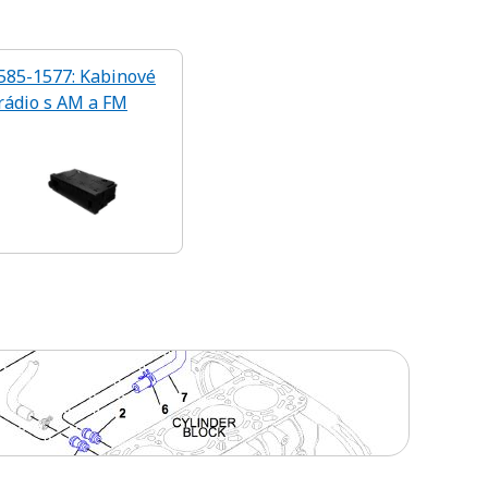
585-1577: Kabinové
rádio s AM a FM