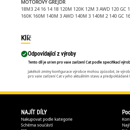
MOTOROVÝ GREJDR
18M3 24 16 14 18 120M 120K 12M 3 AWD 120 GC 
160K 160M 140M 3 AWD 140M 3 140M 2 140 GC 1
Klíč
Odpovídající z výroby
Tento díl je určen pro vaše zařízení Cat podle specifikací výro
Jakékoli změny konfigurace výrobce mohou způsobit, že výrob
pro vaše zařízení Cat v jeho aktuálním stavu a předpokládané k
NAJÍT DÍLY
Pod
Nakupovat podle kategorie
Kont
Schéma součástí
Nají