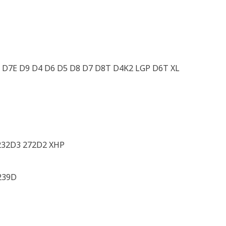
 D7E D9 D4 D6 D5 D8 D7 D8T D4K2 LGP D6T XL
232D3 272D2 XHP
239D