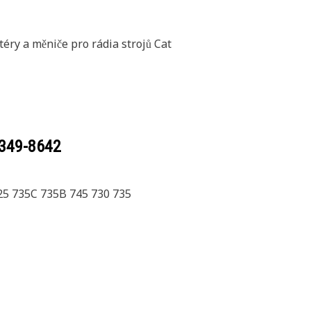
ptéry a měniče pro rádia strojů Cat
349-8642
25 735C 735B 745 730 735