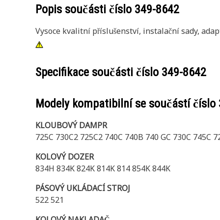
Popis součásti číslo
349-8642
Vysoce kvalitní příslušenství, instalační sady, ada
Specifikace součásti číslo
349-8642
Modely kompatibilní se součástí číslo
KLOUBOVÝ DAMPR
725C 730C2 725C2 740C 740B 740 GC 730C 745C 7
KOLOVÝ DOZER
834H 834K 824K 814K 814 854K 844K
PÁSOVÝ UKLÁDACÍ STROJ
522 521
KOLOVÝ NAKLADAČ