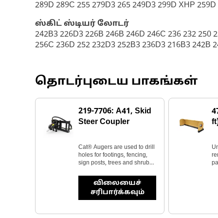
289D 289C 255 279D3 265 249D3 299D XHP 259D
ஸ்கிட் ஸ்டியர் லோடர்
242B3 226D3 226B 246B 246D 246C 236 232 250 
256C 236D 252 232D3 252B3 236D3 216B3 242B 
தொடர்புடைய பாகங்கள்
219-7706: A41, Skid
4
Steer Coupler
ft
Cat® Augers are used to drill
Un
holes for footings, fencing,
re
sign posts, trees and shrubs
pa
in construction, agricultural
bu
andlandscaping applications.
விலையைச்
சரிபார்க்கவும்