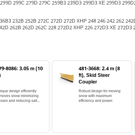
 299D 299C 279D 279C 259B3 239D3 299D3 XE 299D3 299D
236B3 232B 252B 272C 272D 272D XHP 248 246 242 262 242
242D 262B 262D 262C 228 272D2 XHP 226 272D3 XE 272D3 
79-8086: 3.05 m (10
481-3668: 2.4 m (8
)
ft), Skid Steer
Coupler
ique design efficiently
Robust design for moving
moves snow minimizing
snow with maximum
sses and reducing salt
efficiency and power.
ild up.