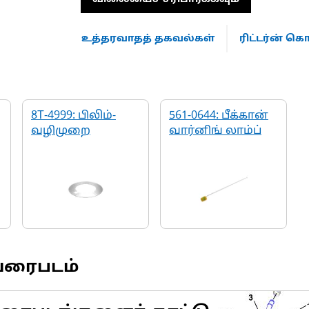
உத்தரவாதத் தகவல்கள்
ரிட்டர்ன் 
8T-4999: பிலிம்-
561-0644: பீக்கான்
வழிமுறை
வார்னிங் லாம்ப்
வரைபடம்