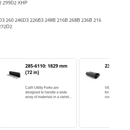
2 299D2 XHP
D3 260 246D3 226B3 248B 216B 268B 236B 216
272D2
285-6110: 1829 mm
231-8601: 
(72 in)
Cat® Utility Forks are
Vibratory actio
designed to handle a wide
force provides e
array of materials in a variety
compaction in 
of operating conditions.
size.