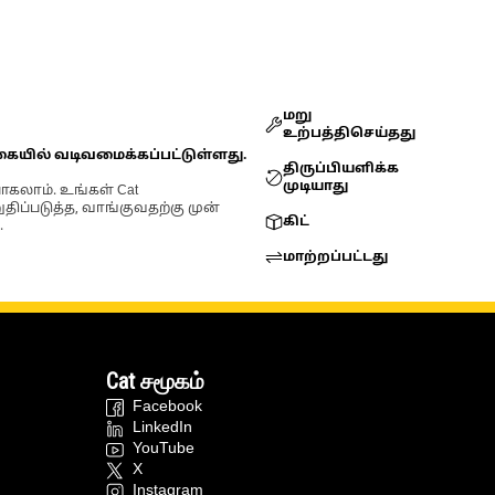
மறு
உற்பத்திசெய்தது
கையில் வடிவமைக்கப்பட்டுள்ளது.
திருப்பியளிக்க
முடியாது
ோகலாம். உங்கள் Cat
்படுத்த, வாங்குவதற்கு முன்
கிட்
.
மாற்றப்பட்டது
Cat சமூகம்
Facebook
LinkedIn
YouTube
X
Instagram