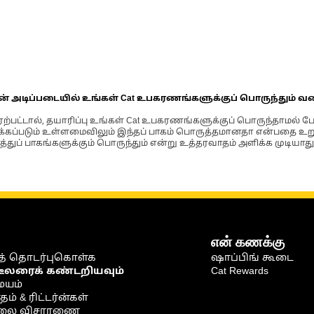
ின் அடிப்படையில் உங்கள் Cat உபகரணங்களுக்குப் பொருந்தும் வ
்பட்டால், தயாரிப்பு உங்கள் Cat உபகரணங்களுக்குப் பொருந்தாமல் ப
படும் உள்ளமைவிலும் இந்தப் பாகம் பொருத்தமானதா என்பதை உறுதிப
்துப் பாகங்களுக்கும் பொருந்தும் என்று உத்தரவாதம் அளிக்க முடியாது
என் கணக்கு
் தொடர்புகொள்க
ஷாப்பிங் கூடை
டீலரைக் கண்டறியவும்
Cat Rewards
ையம்
் & ரிட்டர்ன்கள்
நிலை விசாரணை