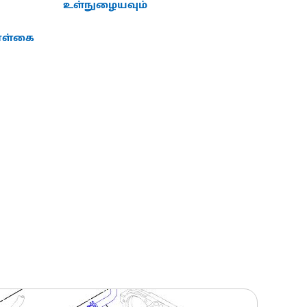
உள்நுழையவும்
கொள்கை