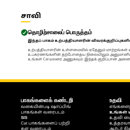
சாவி
தொழிற்சாலைப் பொருத்தம்
இந்தப் பாகம் உற்பத்தியாளரின் விவரக்குறிப்புகள
உற்பத்தியாளரின் உள்ளமைவில் ஏதேனும் மாற்றங்கள் ஏற
உபகரணங்களின் தற்போதைய நிலையிலும் அனுமானிக்கப்
உங்கள் Cat டீலரை அணுகவும். இந்தக் குறிப்பான் அனைத
பாகங்களைக் கண்டறி
உதவி
வகையின்படி ஷாப்பிங்
எங்களைத
பாகங்கள் வரைபடம்
உங்கள் 
SIS
உதவி ம
Cat பாகங்களைப் பற்றி
உத்தரவாதம
தள வரைபடம்
ஆர்டர் 