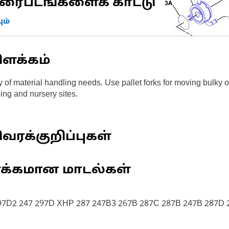
ரைபடங்களைக் காட்டு
ம்
ிளக்கம்
of material handling needs. Use pallet forks for moving bulky or
ing and nursery sites.
வரக்குறிப்புகள்
ணக்கமான மாடல்கள்
97D2 247 297D XHP 287 247B3 267B 287C 287B 247B 287D