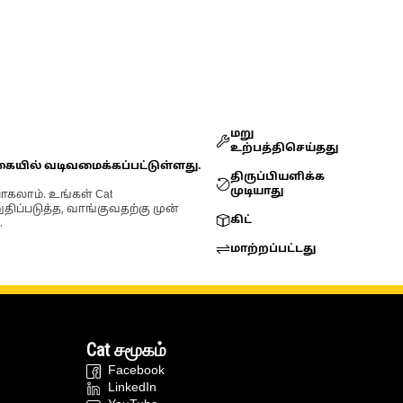
மறு
உற்பத்திசெய்தது
கையில் வடிவமைக்கப்பட்டுள்ளது.
திருப்பியளிக்க
முடியாது
ோகலாம். உங்கள் Cat
்படுத்த, வாங்குவதற்கு முன்
கிட்
.
மாற்றப்பட்டது
Cat சமூகம்
Facebook
LinkedIn