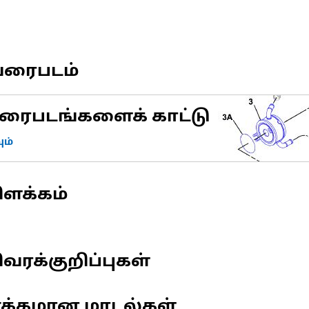
வரைபடம்
ரைபடங்களைக் காட்டு
ம்
ிளக்கம்
வரக்குறிப்புகள்
ணக்கமான மாடல்கள்