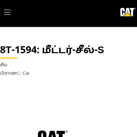
8T-1594
: மீட்டர்-சீல்-S
சீல்
பிராண்ட்: Cat