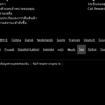
อเรา
รถเข็นของค
าตัวแทนจำหน่ายของคุณ
Cat Rewar
ช่วยเหลือ
ับประกันและการคืนสินค้า
ามสถานะคำสั่งซื้อ
體中文
Čeština
Dansk
Nederlands
Suomi
Français
Deutsch
Ελλη
ă
Русский
Español (Latino)
Svenska
தமிழ்
తెలుగు
ไทย
Türkçe
Укр
นข้อมูลส่วนบุคคลของฉัน
ข้อกำหนดทางกฎหมาย