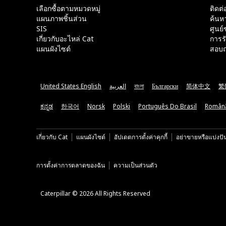
เลือกซื้อตามหมวดหมู่
ติดต่
แผนภาพชิ้นส่วน
ค้นห
SIS
ศูนย์
เกี่ยวกับอะไหล่ Cat
การร
แผนผังไซต์
สอบถ
United States English
العربية
বাংলা
Български
简体中文
繁
ಕನ್ನಡ
한국어
Norsk
Polski
Português Do Brasil
Român
เกี่ยวกับ Cat
แผนผังไซต์
อัปเดตการตั้งค่าคุกกี้
อย่าขายหรือแบ่งปั
การตั้งค่าการตลาดของฉัน
ความเป็นส่วนตัว
Caterpillar © 2026 All Rights Reserved