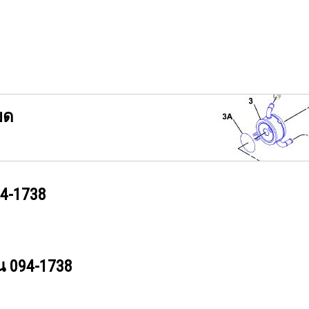
ยด
4-1738
วน
094-1738