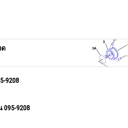
ยด
5-9208
วน
095-9208