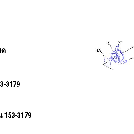
ยด
3-3179
วน
153-3179