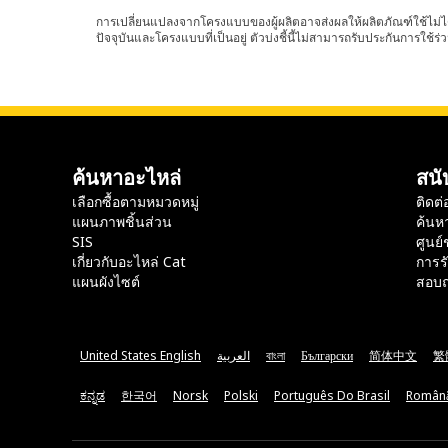
การเปลี่ยนแปลงจากโครงแบบของผู้ผลิตอาจส่งผลให้ผลิตภัณฑ์ใช้ไม่ได
ปัจจุบันและโครงแบบที่เป็นอยู่ ตัวบ่งชี้นี้ไม่สามารถรับประกันการใช้ร่ว
ค้นหาอะไหล่
สนั
เลือกซื้อตามหมวดหมู่
ติดต่
แผนภาพชิ้นส่วน
ค้นห
SIS
ศูนย์
เกี่ยวกับอะไหล่ Cat
การร
แผนผังไซต์
สอบถ
United States English
العربية
বাংলা
Български
简体中文
繁
ಕನ್ನಡ
한국어
Norsk
Polski
Português Do Brasil
Român