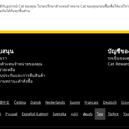
้กับอุปกรณ์ Cat ของคุณ โปรดปรึกษาตัวแทนจำหน่าย Cat ของคุณก่อนซื้อเพื่อให้แน่ใจว
มกันได้กับทุกชิ้นส่วน
บสนุน
บัญชีขอ
อเรา
รถเข็นของค
าตัวแทนจำหน่ายของคุณ
Cat Rewar
ช่วยเหลือ
ับประกันและการคืนสินค้า
ามสถานะคำสั่งซื้อ
體中文
Čeština
Dansk
Nederlands
Suomi
Français
Deutsch
Ελλη
ă
Русский
Español (Latino)
Svenska
தமிழ்
తెలుగు
ไทย
Türkçe
Укр