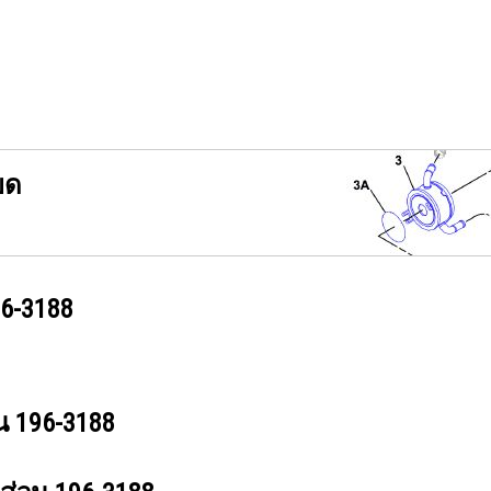
ยด
6-3188
วน
196-3188