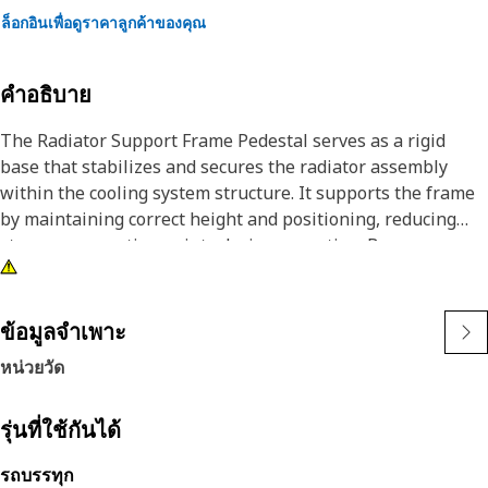
ล็อกอินเพื่อดูราคาลูกค้าของคุณ
คำอธิบาย
The Radiator Support Frame Pedestal serves as a rigid
base that stabilizes and secures the radiator assembly
within the cooling system structure. It supports the frame
by maintaining correct height and positioning, reducing
stress on mounting points during operation. By
distributing load evenly, the pedestal helps protect the
radiator from misalignment, vibration-related wear, and
structural deformation.
ข้อมูลจำเพาะ
หน่วยวัด
Attributes:
• Provides structural stability to the radiator frame.
• Maintains accurate radiator alignment.
รุ่นที่ใช้กันได้
• Withstands operational vibration loads.
รถบรรทุก