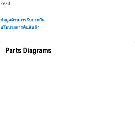
797B
Applications:
The Radiator Support Frame Pedestal is used in cooling
system assemblies where the radiator requires right hand
ข้อมูลด้านการรับประกัน
side pedestal support to remain stable, aligned, and
นโยบายการคืนสินค้า
securely positioned during equipment operation.
Parts Diagrams