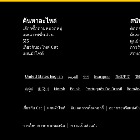
ค้นหาอะไหล่
สนั
เลือกซื้อตามหมวดหมู่
ติดต่
แผนภาพชิ้นส่วน
ค้นห
SIS
ศูนย์
เกี่ยวกับอะไหล่ Cat
การร
แผนผังไซต์
สอบถ
United States English
العربية
বাংলা
Български
简体中文
繁
ಕನ್ನಡ
한국어
Norsk
Polski
Português Do Brasil
Român
เกี่ยวกับ Cat
แผนผังไซต์
อัปเดตการตั้งค่าคุกกี้
อย่าขายหรือแบ่งปั
การตั้งค่าการตลาดของฉัน
ความเป็นส่วนตัว