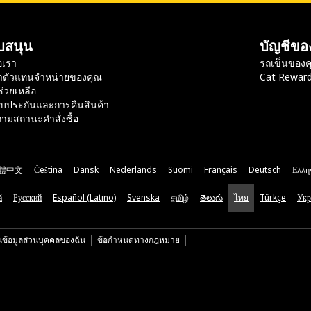
บสนุน
บัญชีขอ
อเรา
รถเข็นของค
าตัวแทนจำหน่ายของคุณ
Cat Rewar
ช่วยเหลือ
ับประกันและการคืนสินค้า
ามสถานะคำสั่งซื้อ
體中文
Čeština
Dansk
Nederlands
Suomi
Français
Deutsch
Ελλη
ă
Русский
Español (Latino)
Svenska
தமிழ்
తెలుగు
ไทย
Türkçe
Укр
นข้อมูลส่วนบุคคลของฉัน
ข้อกำหนดทางกฎหมาย