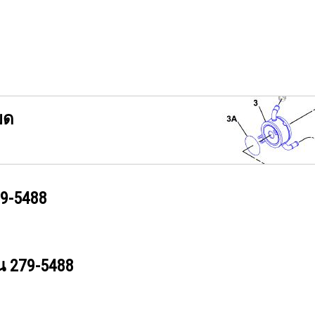
ยด
9-5488
วน
279-5488