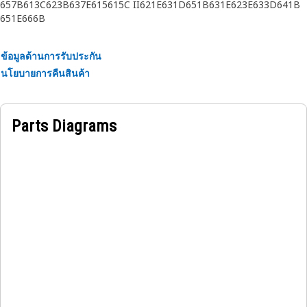
657B
613C
623B
637E
615
615C II
621E
631D
651B
631E
623E
633D
641B
Applications:
651E
666B
The Seat Suspension Lever offers an adjustable range,
allowing operators to fine-tune the suspension level
ข้อมูลด้านการรับประกัน
according to their preferences or specific working
นโยบายการคืนสินค้า
conditions. It provides the operator with the ability to
customize their seating experience for optimal comfort and
adaptability.
Parts Diagrams