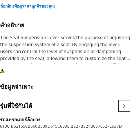
ล็อกอินเพื่อดูราคาลูกค้าของคุณ
คำอธิบาย
The Seat Suspension Lever serves the purpose of adjusting
the suspension system of a seat. By engaging the lever,
users can control the level of suspension or dampening
provided by the seat, allowing them to customize the seat's
response to vibrations, shocks, and uneven terrain. This
adjustment helps to reduce vibrations, shocks, and impacts
experienced by the user while seated.
ข้อมูลจำเพาะ
Attributes:
• Withstands repeated use and provides smooth and
รุ่นที่ใช้กันได้
reliable operation
• Manufactured to precise specifications and built for
รถแทรกเตอร์ล้อยาง
durability and reliability
613C II
621
650B
660B
639D
615C
633E II
627B
621B
657E
627E
637D