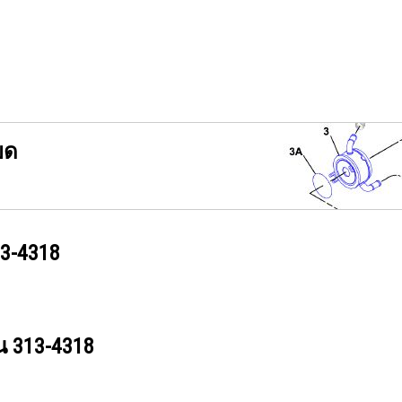
ยด
3-4318
วน
313-4318