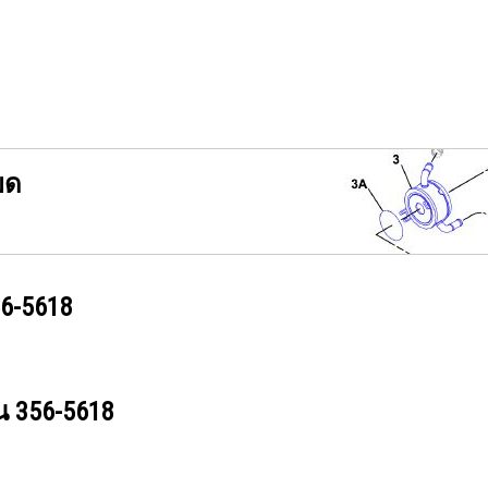
ยด
6-5618
วน
356-5618