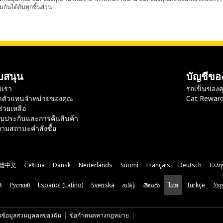
มกันได้กับทุกชิ้นส่วน
บสนุน
บัญชีขอ
อเรา
รถเข็นของค
าตัวแทนจำหน่ายของคุณ
Cat Rewar
ช่วยเหลือ
ับประกันและการคืนสินค้า
ามสถานะคำสั่งซื้อ
體中文
Čeština
Dansk
Nederlands
Suomi
Français
Deutsch
Ελλη
ă
Русский
Español (Latino)
Svenska
தமிழ்
తెలుగు
ไทย
Türkçe
Укр
นข้อมูลส่วนบุคคลของฉัน
ข้อกำหนดทางกฎหมาย