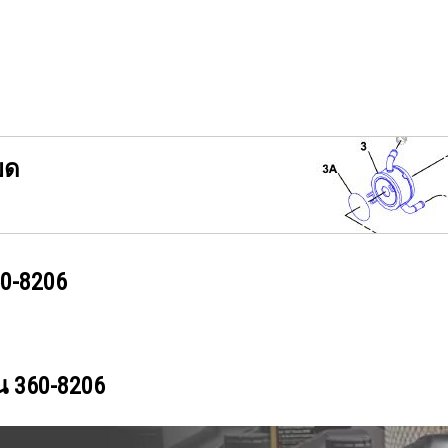
ยด
0-8206
วน
360-8206