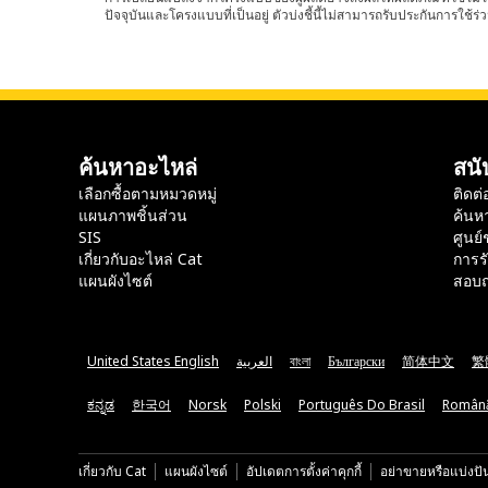
ปัจจุบันและโครงแบบที่เป็นอยู่ ตัวบ่งชี้นี้ไม่สามารถรับประกันการใช้ร่ว
ค้นหาอะไหล่
สนั
เลือกซื้อตามหมวดหมู่
ติดต่
แผนภาพชิ้นส่วน
ค้นห
SIS
ศูนย์
เกี่ยวกับอะไหล่ Cat
การร
แผนผังไซต์
สอบถ
United States English
العربية
বাংলা
Български
简体中文
繁
ಕನ್ನಡ
한국어
Norsk
Polski
Português Do Brasil
Român
เกี่ยวกับ Cat
แผนผังไซต์
อัปเดตการตั้งค่าคุกกี้
อย่าขายหรือแบ่งปั