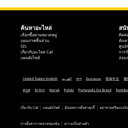
ค้นหาอะไหล่
สนั
เลือกซื้อตามหมวดหมู่
ติดต่
แผนภาพชิ้นส่วน
ค้นห
SIS
ศูนย์
เกี่ยวกับอะไหล่ Cat
การร
แผนผังไซต์
สอบถ
United States English
العربية
বাংলা
Български
简体中文
繁
ಕನ್ನಡ
한국어
Norsk
Polski
Português Do Brasil
Român
เกี่ยวกับ Cat
แผนผังไซต์
อัปเดตการตั้งค่าคุกกี้
อย่าขายหรือแบ่งปั
การตั้งค่าการตลาดของฉัน
ความเป็นส่วนตัว