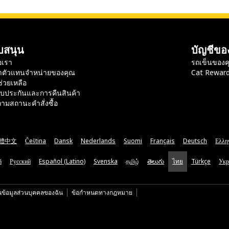
บสนุน
บัญชีขอ
อเรา
รถเข็นของค
าตัวแทนจำหน่ายของคุณ
Cat Rewar
ช่วยเหลือ
ับประกันและการคืนสินค้า
ามสถานะคำสั่งซื้อ
體中文
Čeština
Dansk
Nederlands
Suomi
Français
Deutsch
Ελλη
ă
Русский
Español (Latino)
Svenska
தமிழ்
తెలుగు
ไทย
Türkçe
Укр
นข้อมูลส่วนบุคคลของฉัน
ข้อกำหนดทางกฎหมาย