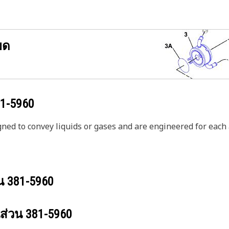
ยด
1-5960
igned to convey liquids or gases and are engineered for each
วน
381-5960
นส่วน
381-5960