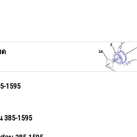
ยด
5-1595
วน
385-1595