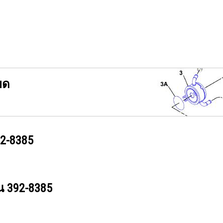
ยด
2-8385
วน
392-8385