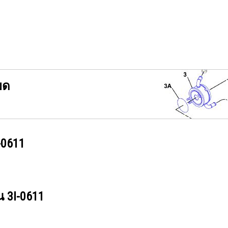
ยด
-0611
วน
3I-0611