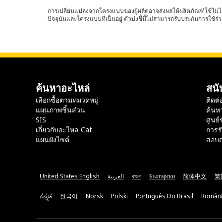
การเปลี่ยนแปลงจากโครงแบบของผู้ผลิตอาจส่งผลให้ผลิตภัณฑ์ใช้ไม่ได
ปัจจุบันและโครงแบบที่เป็นอยู่ ตัวบ่งชี้นี้ไม่สามารถรับประกันการใช้ร่ว
ค้นหาอะไหล่
สนั
เลือกซื้อตามหมวดหมู่
ติดต่
แผนภาพชิ้นส่วน
ค้นห
SIS
ศูนย์
เกี่ยวกับอะไหล่ Cat
การร
แผนผังไซต์
สอบถ
United States English
العربية
বাংলা
Български
简体中文
繁
ಕನ್ನಡ
한국어
Norsk
Polski
Português Do Brasil
Român