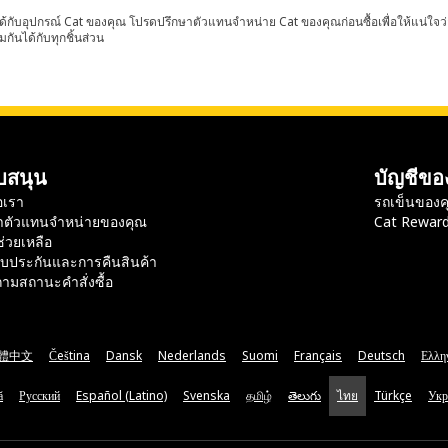
้กับอุปกรณ์ Cat ของคุณ โปรดปรึกษาตัวแทนจำหน่าย Cat ของคุณก่อนซื้อเพื่อให้แน่ใจว
มกันได้กับทุกชิ้นส่วน
บสนุน
บัญชีขอ
อเรา
รถเข็นของค
าตัวแทนจำหน่ายของคุณ
Cat Rewar
ช่วยเหลือ
ับประกันและการคืนสินค้า
ามสถานะคำสั่งซื้อ
體中文
Čeština
Dansk
Nederlands
Suomi
Français
Deutsch
Ελλη
ă
Русский
Español (Latino)
Svenska
தமிழ்
తెలుగు
ไทย
Türkçe
Укр