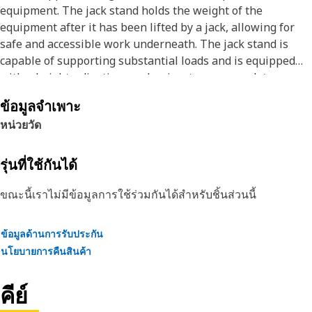
equipment. The jack stand holds the weight of the
equipment after it has been lifted by a jack, allowing for
safe and accessible work underneath. The jack stand is
capable of supporting substantial loads and is equipped
with a height-adjusting mechanism to accommodate
different lifting requirements.
ข้อมูลจำเพาะ
หน่วยวัด
Attributes:
• Wide, stable base for maximum support.
• Provides even weight distribution.
รุ่นที่ใช้กันได้
• Provided with a smooth height adjustment mechanism.
ขณะนี้เราไม่มีข้อมูลการใช้ร่วมกันได้สำหรับชิ้นส่วนนี้
Applications:
The Support Jack Stand is positioned under specific points
ข้อมูลด้านการรับประกัน
of the equipment to securely support the lifted equipment,
นโยบายการคืนสินค้า
ensuring safety and preventing accidental lowering for
smooth maintenance and repair operations.
คีย์