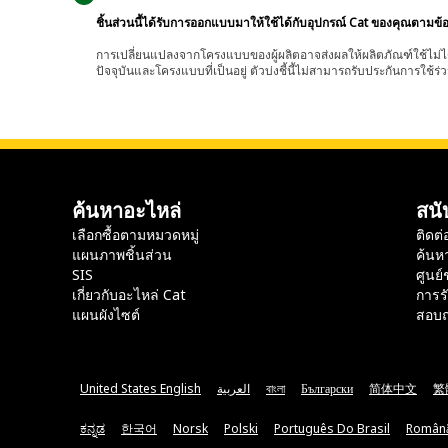
ชิ้นส่วนนี้ได้รับการออกแบบมาให้ใช้ได้กับอุปกรณ์ Cat ของคุณตามข้
การเปลี่ยนแปลงจากโครงแบบของผู้ผลิตอาจส่งผลให้ผลิตภัณฑ์ใช้ไม่ได
ปัจจุบันและโครงแบบที่เป็นอยู่ ตัวบ่งชี้นี้ไม่สามารถรับประกันการใช้ร่ว
ค้นหาอะไหล่
สนั
เลือกซื้อตามหมวดหมู่
ติดต่
แผนภาพชิ้นส่วน
ค้นห
SIS
ศูนย์
เกี่ยวกับอะไหล่ Cat
การร
แผนผังไซต์
สอบถ
United States English
العربية
বাংলা
Български
简体中文
繁
ಕನ್ನಡ
한국어
Norsk
Polski
Português Do Brasil
Român