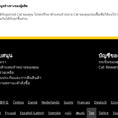
อมูลจำเพาะของผู้ผลิต
้กับอุปกรณ์ Cat ของคุณ โปรดปรึกษาตัวแทนจำหน่าย Cat ของคุณก่อนซื้อเพื่อให้แน่ใจว
มกันได้กับทุกชิ้นส่วน
บสนุน
บัญชีขอ
อเรา
รถเข็นของค
าตัวแทนจำหน่ายของคุณ
Cat Rewar
ช่วยเหลือ
ับประกันและการคืนสินค้า
ามสถานะคำสั่งซื้อ
體中文
Čeština
Dansk
Nederlands
Suomi
Français
Deutsch
Ελλη
ă
Русский
Español (Latino)
Svenska
தமிழ்
తెలుగు
ไทย
Türkçe
Укр