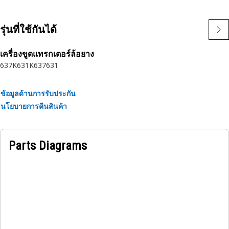
proprietary design and impulse tested to twice the industry
standards. Cat hoses also work at half the SAE bend radius,
รุ่นที่ใช้กันได้
allowing tighter routing in a wide variety of applications.
เครื่องขูดแทรกเตอร์ล้อยาง
637K
631K
637
631
ข้อมูลด้านการรับประกัน
นโยบายการคืนสินค้า
Parts Diagrams