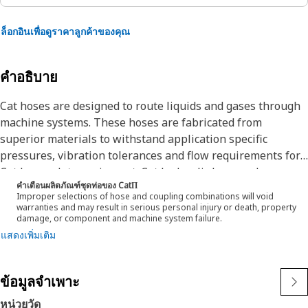
ล็อกอินเพื่อดูราคาลูกค้าของคุณ
คำอธิบาย
Cat hoses are designed to route liquids and gases through
machine systems. These hoses are fabricated from
superior materials to withstand application specific
pressures, vibration tolerances and flow requirements for
Cat heavy-duty equipment. Cat hydraulic hose and
คำเตือนผลิตภัณฑ์ชุดท่อของ CatΠ
couplings are subjected to the most rigorous testing
Improper selections of hose and coupling combinations will void
processes in the industry. Every Cat hose and coupling
warranties and may result in serious personal injury or death, property
damage, or component and machine system failure.
combination is tested as a system to ensure a perfect fit
แสดงเพิ่มเติม
that yields maximum safety and dependability.
The Cat XT ES hose line-up is designed and manufactured
by Caterpillar for high pressure hydraulic applications.
ข้อมูลจำเพาะ
These range from 2500 to 6000 psi (17.5 to 42.0 MPa). The
ES (Enhanced Spiral) construction is a Caterpillar
หน่วยวัด