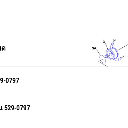
ยด
9-0797
วน
529-0797