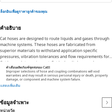
ล็อกอินเพื่อดูราคาลูกค้าของคุณ
คำอธิบาย
Cat hoses are designed to route liquids and gases through
machine systems. These hoses are fabricated from
superior materials to withstand application specific
pressures, vibration tolerances and flow requirements for
Cat heavy-duty equipment. Cat hydraulic hose and
คำเตือนผลิตภัณฑ์ชุดท่อของ CatΠ
couplings are subjected to the most rigorous testing
Improper selections of hose and coupling combinations will void
processes in the industry. Every Cat hose and coupling
warranties and may result in serious personal injury or death, property
damage, or component and machine system failure.
combination is tested as a system to ensure a perfect fit
แสดงเพิ่มเติม
that yields maximum safety and dependability.
This hose is for use with gasoline, oil, diesel fuel,
ข้อมูลจำเพาะ
lubrication oil, or the vapor present in either the fuel
system or into the crankcase of internal combustion
หน่วยวัด