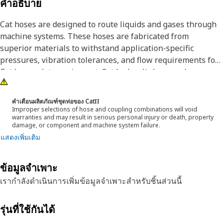
คำอธิบาย
Cat hoses are designed to route liquids and gases through
machine systems. These hoses are fabricated from
superior materials to withstand application-specific
pressures, vibration tolerances, and flow requirements for
Cat heavy-duty equipment. Cat hydraulic hose and
couplings are subjected to the most rigorous testing
processes in the industry. Every Cat hose and coupling
คำเตือนผลิตภัณฑ์ชุดท่อของ CatΠ
combination is tested as a system to ensure a perfect fit
Improper selections of hose and coupling combinations will void
warranties and may result in serious personal injury or death, property
that yields maximum safety and dependability.
damage, or component and machine system failure.
แสดงเพิ่มเติม
The Cat XT ES hose line-up is designed and manufactured
by Caterpillar for high-pressure hydraulic applications.
These range from 2500 to 6000 psi (17.5 to 42.0 MPa). The
ข้อมูลจำเพาะ
ES (Enhanced Spiral) construction is a Caterpillar
เรากำลังดำเนินการเพิ่มข้อมูลจำเพาะสำหรับชิ้นส่วนนี้
proprietary design and impulse tested to twice the industry
standards. Cat hoses also work at half the SAE bend radius,
รุ่นที่ใช้กันได้
allowing tighter routing in a wide variety of applications.