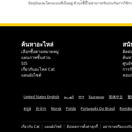
ปัจจุบันและโครงแบบที่เป็นอยู่ ตัวบ่งชี้นี้ไม่สามารถรับประกันการใช้ร่ว
ค้นหาอะไหล่
สนั
เลือกซื้อตามหมวดหมู่
ติดต่
แผนภาพชิ้นส่วน
ค้นห
SIS
ศูนย์
เกี่ยวกับอะไหล่ Cat
การร
แผนผังไซต์
สอบถ
United States English
العربية
বাংলা
Български
简体中文
繁
ಕನ್ನಡ
한국어
Norsk
Polski
Português Do Brasil
Român
เกี่ยวกับ Cat
แผนผังไซต์
อัปเดตการตั้งค่าคุกกี้
อย่าขายหรือแบ่งปั