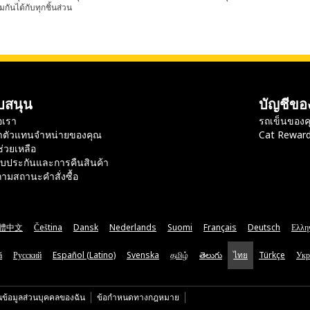
มกันได้กับทุกชิ้นส่วน
บสนุน
บัญชีขอ
อเรา
รถเข็นของค
าตัวแทนจำหน่ายของคุณ
Cat Rewar
ช่วยเหลือ
ับประกันและการคืนสินค้า
ามสถานะคำสั่งซื้อ
體中文
Čeština
Dansk
Nederlands
Suomi
Français
Deutsch
Ελλη
ă
Русский
Español (Latino)
Svenska
தமிழ்
తెలుగు
ไทย
Türkçe
Укр
นข้อมูลส่วนบุคคลของฉัน
ข้อกำหนดทางกฎหมาย