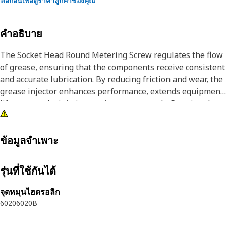
ล็อกอินเพื่อดูราคาลูกค้าของคุณ
คำอธิบาย
The Socket Head Round Metering Screw regulates the flow
of grease, ensuring that the components receive consistent
and accurate lubrication. By reducing friction and wear, the
grease injector enhances performance, extends equipment
lifespan, and minimizes maintenance needs. Rotating the
screw alters the opening through which grease flows.
Attributes:
ข้อมูลจำเพาะ
• Regulates grease flow to reduce friction and wear.
• Enhances efficiency and reliability.
รุ่นที่ใช้กันได้
• Constructed from materials compatible with lubricants,
corrosion-resistant, and durable.
จุดหมุนไฮดรอลิก
6020
6020B
Applications:
The Socket Head Round Metering Screw is used in grease