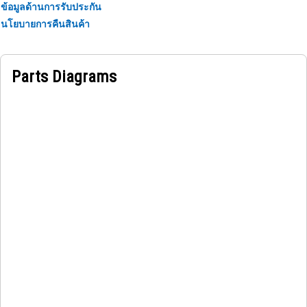
ข้อมูลด้านการรับประกัน
distribution valves, reduces friction and wear, enhances
นโยบายการคืนสินค้า
performance, and extends operational life and minimizing
maintenance needs and improving overall reliability.
Parts Diagrams