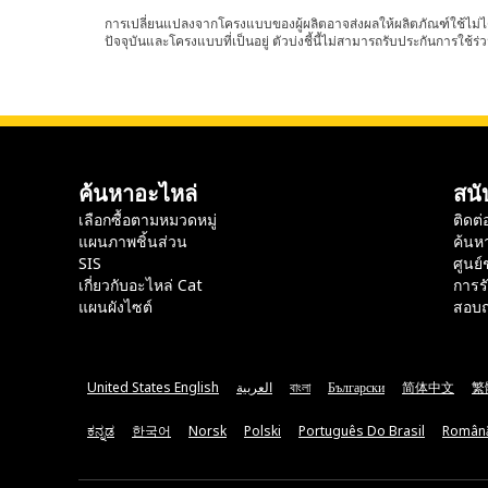
การเปลี่ยนแปลงจากโครงแบบของผู้ผลิตอาจส่งผลให้ผลิตภัณฑ์ใช้ไม่ได
ปัจจุบันและโครงแบบที่เป็นอยู่ ตัวบ่งชี้นี้ไม่สามารถรับประกันการใช้ร่ว
ค้นหาอะไหล่
สนั
เลือกซื้อตามหมวดหมู่
ติดต่
แผนภาพชิ้นส่วน
ค้นห
SIS
ศูนย์
เกี่ยวกับอะไหล่ Cat
การร
แผนผังไซต์
สอบถ
United States English
العربية
বাংলা
Български
简体中文
繁
ಕನ್ನಡ
한국어
Norsk
Polski
Português Do Brasil
Român