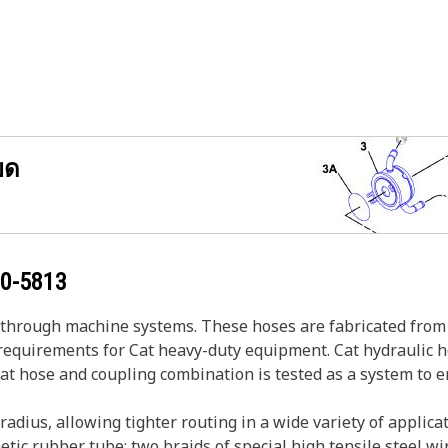
ยด
0-5813
s through machine systems. These hoses are fabricated from 
w requirements for Cat heavy-duty equipment. Cat hydraulic 
Cat hose and coupling combination is tested as a system to 
adius, allowing tighter routing in a wide variety of applicat
etic rubber tube; two braids of special high tensile steel w