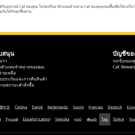
้กับอุปกรณ์ Cat ของคุณ โปรดปรึกษาตัวแทนจำหน่าย Cat ของคุณก่อนซื้อเพื่อให้แน่ใจว
มกันได้กับทุกชิ้นส่วน
บสนุน
บัญชีขอ
อเรา
รถเข็นของค
าตัวแทนจำหน่ายของคุณ
Cat Rewar
ช่วยเหลือ
ับประกันและการคืนสินค้า
ามสถานะคำสั่งซื้อ
體中文
Čeština
Dansk
Nederlands
Suomi
Français
Deutsch
Ελλη
ă
Русский
Español (Latino)
Svenska
தமிழ்
తెలుగు
ไทย
Türkçe
Укр