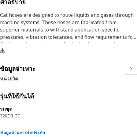
คำอธิบาย
Cat hoses are designed to route liquids and gases through
machine systems. These hoses are fabricated from
superior materials to withstand application specific
pressures, vibration tolerances, and flow requirements for
Cat heavy-duty equipment. Cat hydraulic hose and
couplings are subjected to the most rigorous testing
processes in the industry. Every Cat hose and coupling
combination is tested as a system to ensure a perfect fit
ข้อมูลจำเพาะ
that yields maximum safety and dependability.
หน่วยวัด
รุ่นที่ใช้กันได้
รถขุด
320D3 GC
ข้อมูลด้านการรับประกัน