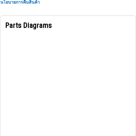
and ensures that operators can easily reference and
นโยบายการคืนสินค้า
interpret the information it conveys, contributing to
efficient and safe operation.
Parts Diagrams