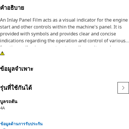
คำอธิบาย
An Inlay Panel Film acts as a visual indicator for the engine
start and other controls within the machine's panel. It is
provided with symbols and provides clear and concise
indications regarding the operation and control of various
functions, allowing operators to easily monitor and
manage the performance of the unit.
Attributes:
ข้อมูลจำเพาะ
• Provided with a black background, and white characters
and symbols for better visibility
รุ่นที่ใช้กันได้
• Withstands the rigors of the work environment, including
exposure to Ultraviolet (UV) rays, moisture, and abrasion
บูลรถดัน
4A
Applications:
An Inlay Panel Film helps to guide operators in
understanding the control of the engine start and others
ข้อมูลด้านการรับประกัน