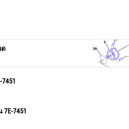
ยด
-7451
วน
7E-7451