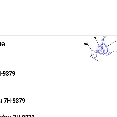
ยด
-9379
วน
7H-9379