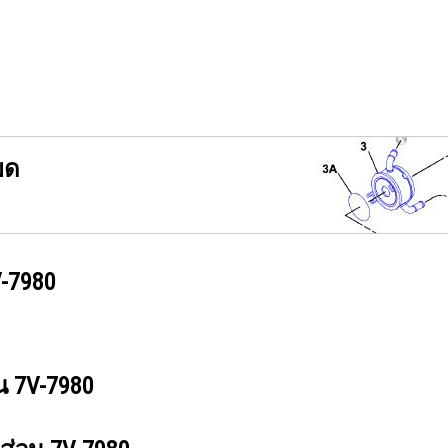
ยด
-7980
วน
7V-7980