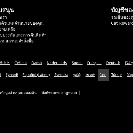
บสนุน
บัญชีขอ
อเรา
รถเข็นของค
าตัวแทนจำหน่ายของคุณ
Cat Rewar
ช่วยเหลือ
ับประกันและการคืนสินค้า
ามสถานะคำสั่งซื้อ
體中文
Čeština
Dansk
Nederlands
Suomi
Français
Deutsch
Ελλη
ă
Русский
Español (Latino)
Svenska
தமிழ்
తెలుగు
ไทย
Türkçe
Укр
นข้อมูลส่วนบุคคลของฉัน
ข้อกำหนดทางกฎหมาย