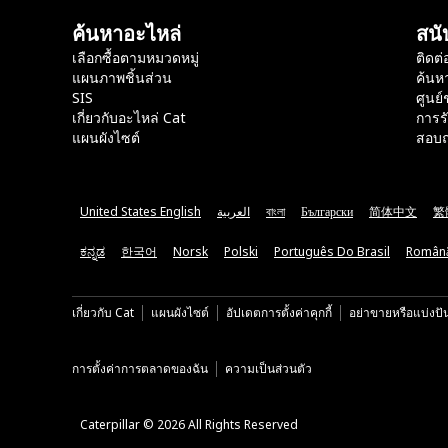
ค้นหาอะไหล่
สนั
เลือกซื้อตามหมวดหมู่
ติดต่
แผนภาพชิ้นส่วน
ค้นห
SIS
ศูนย์
เกี่ยวกับอะไหล่ Cat
การร
แผนผังไซต์
สอบถ
United States English
العربية
বাংলা
Български
简体中文
繁
ಕನ್ನಡ
한국어
Norsk
Polski
Português Do Brasil
Român
เกี่ยวกับ Cat
แผนผังไซต์
อัปเดตการตั้งค่าคุกกี้
อย่าขายหรือแบ่งปั
การตั้งค่าการตลาดของฉัน
ความเป็นส่วนตัว
Caterpillar © 2026 All Rights Reserved