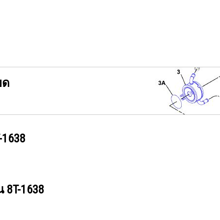
ยด
-1638
วน
8T-1638