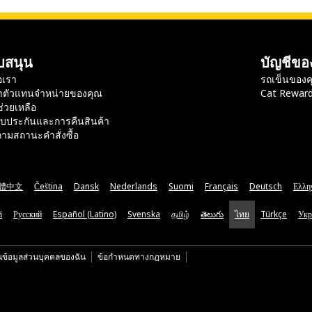
บสนุน
บัญชีขอ
อเรา
รถเข็นของค
าตัวแทนจำหน่ายของคุณ
Cat Rewar
ช่วยเหลือ
ับประกันและการคืนสินค้า
ามสถานะคำสั่งซื้อ
體中文
Čeština
Dansk
Nederlands
Suomi
Français
Deutsch
Ελλη
ă
Русский
Español (Latino)
Svenska
தமிழ்
తెలుగు
ไทย
Türkçe
Укр
นข้อมูลส่วนบุคคลของฉัน
ข้อกำหนดทางกฎหมาย