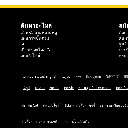
ค้นหาอะไหล่
สนั
เลือกซื้อตามหมวดหมู่
ติดต่
แผนภาพชิ้นส่วน
ค้นห
SIS
ศูนย์
เกี่ยวกับอะไหล่ Cat
การร
แผนผังไซต์
สอบถ
United States English
العربية
বাংলা
Български
简体中文
繁
ಕನ್ನಡ
한국어
Norsk
Polski
Português Do Brasil
Român
เกี่ยวกับ Cat
แผนผังไซต์
อัปเดตการตั้งค่าคุกกี้
อย่าขายหรือแบ่งปั
การตั้งค่าการตลาดของฉัน
ความเป็นส่วนตัว