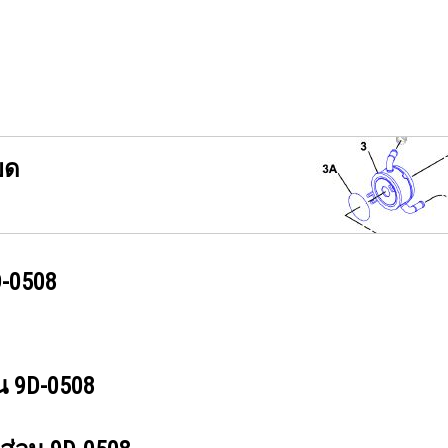
ยด
-0508
วน
9D-0508