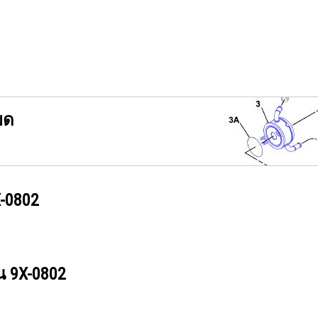
ยด
-0802
วน
9X-0802