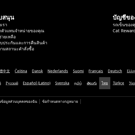
บสนุน
บัญชีขอ
อเรา
รถเข็นของค
าตัวแทนจำหน่ายของคุณ
Cat Rewar
ช่วยเหลือ
ับประกันและการคืนสินค้า
ามสถานะคำสั่งซื้อ
體中文
Čeština
Dansk
Nederlands
Suomi
Français
Deutsch
Ελλη
ă
Русский
Español (Latino)
Svenska
தமிழ்
తెలుగు
ไทย
Türkçe
Укр
นข้อมูลส่วนบุคคลของฉัน
ข้อกำหนดทางกฎหมาย