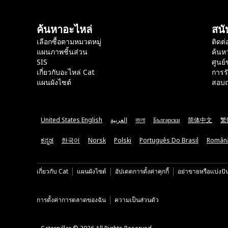
ค้นหาอะไหล่
สนั
เลือกซื้อตามหมวดหมู่
ติดต่
แผนภาพชิ้นส่วน
ค้นห
SIS
ศูนย์
เกี่ยวกับอะไหล่ Cat
การร
แผนผังไซต์
สอบถ
United States English
العربية
বাংলা
Български
简体中文
繁
ಕನ್ನಡ
한국어
Norsk
Polski
Português Do Brasil
Român
เกี่ยวกับ Cat
แผนผังไซต์
อัปเดตการตั้งค่าคุกกี้
อย่าขายหรือแบ่งปั
การตั้งค่าการตลาดของฉัน
ความเป็นส่วนตัว