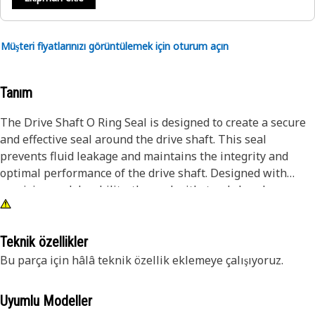
Müşteri fiyatlarınızı görüntülemek için oturum açın
Tanım
The Drive Shaft O Ring Seal is designed to create a secure
and effective seal around the drive shaft. This seal
prevents fluid leakage and maintains the integrity and
optimal performance of the drive shaft. Designed with
precision and durability, the seal withstands harsh
conditions, contributing to the overall reliability and
efficiency of the equipment.
Teknik özellikler
Attributes:
Bu parça için hâlâ teknik özellik eklemeye çalışıyoruz.
• Ensure a tight and effective seal around the drive shaft.
• Prevent contaminants from entering the mechanism.
Uyumlu Modeller
• Designed to be durable and withstand challenging work