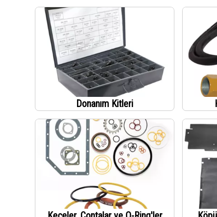
Donanım Kitleri
Keçeler, Contalar ve O-Ring'ler
Köpük