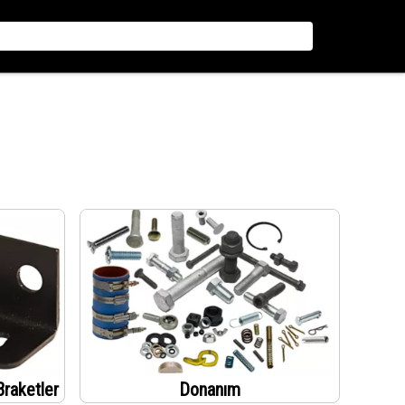
Braketler
Donanım