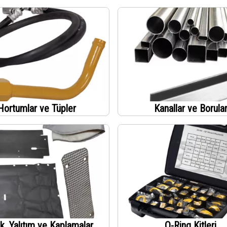
Hortumlar ve Tüpler
Kanallar ve Borula
, Yalıtım ve Kaplamalar
O-Ring Kitleri