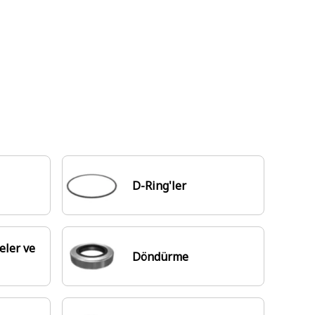
D-Ring'ler
eler ve
Döndürme