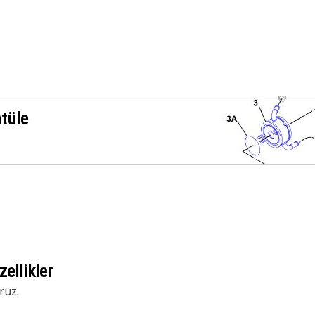
ntüle
ellikler
ruz.