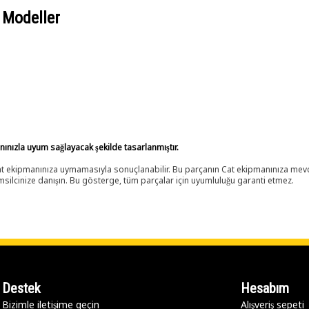
 Modeller
anınızla uyum sağlayacak şekilde tasarlanmıştır.
 Cat ekipmanınıza uymamasıyla sonuçlanabilir. Bu parçanın Cat ekipmanınıza m
ilcinize danışın. Bu gösterge, tüm parçalar için uyumluluğu garanti etmez.
Destek
Hesabım
Bizimle iletişime geçin
Alışveriş sepeti