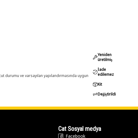
Yeniden
üretilmiş
İade
edilemez
evcut durumu ve varsayılan yapılandırmasında uygun
Kit
Değiştirildi
Cat Sosyal medya
Facebook