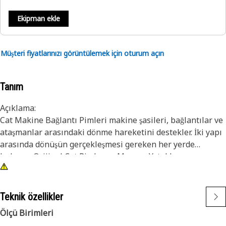
Ekipman ekle
Müşteri fiyatlarınızı görüntülemek için oturum açın
Tanım
Açıklama:
Cat Makine Bağlantı Pimleri makine şasileri, bağlantılar ve
ataşmanlar arasındaki dönme hareketini destekler. İki yapı
arasında dönüşün gerçekleşmesi gereken her yerde
bulunur. Orijinal Cat Pimler ve Manşon Yatakları,
beklediğiniz performansı sunmak için bir sistem olarak
çalışmak üzere özel olarak tasarlanmıştır. Caterpillar
tasarım mühendisleri, her bir parçanın diğer tüm komşu ve
Teknik özellikler
bağımlı parçalarla etkili bir şekilde çalışmasını ve
Ölçü Birimleri
aşınmasını sağlamak için doğru boyut, malzeme, ısıl işlem,