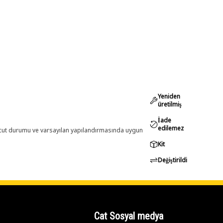
Yeniden
üretilmiş
İade
edilemez
evcut durumu ve varsayılan yapılandırmasında uygun
Kit
Değiştirildi
Cat Sosyal medya