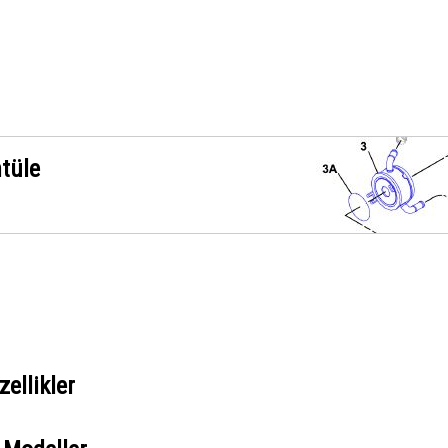
ntüle
ellikler