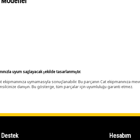
 Modeller
anınızla uyum sağlayacak şekilde tasarlanmıştır.
 Cat ekipmanınıza uymamasıyla sonuçlanabilir. Bu parçanın Cat ekipmanınıza m
ilcinize danışın. Bu gösterge, tüm parçalar için uyumluluğu garanti etmez.
Destek
Hesabım