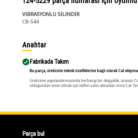
124-5229
parça numarası için Uyumlu
VİBRASYONLU SİLİNDİR
CB-544
Anahtar
Fabrikada Takım
Bu parça, üreticinin teknik özelliklerine bağlı olarak Cat ekipm
Üreticinin yapılandırmasında herhangi bir değişiklik, ürünün
olduğundan emin olmak için lütfen satın almadan önce Cat Tems
Parça bul