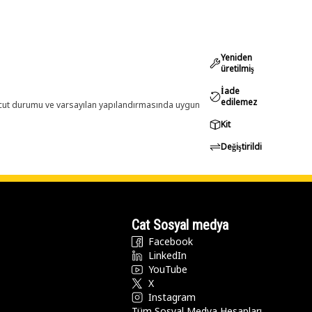
Yeniden
üretilmiş
İade
edilemez
evcut durumu ve varsayılan yapılandırmasında uygun
Kit
Değiştirildi
Cat Sosyal medya
Facebook
LinkedIn
YouTube
X
Instagram
Tüm Sosyal Medya Hesapları