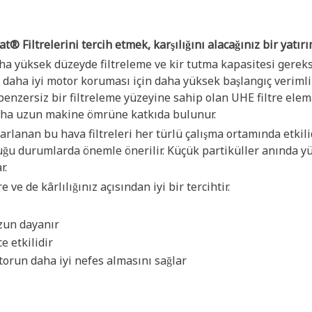
t® Filtrelerini tercih etmek, karşılığını alacağınız bir yatırı
aha yüksek düzeyde filtreleme ve kir tutma kapasitesi gerek
, daha iyi motor koruması için daha yüksek başlangıç verimlil
benzersiz bir filtreleme yüzeyine sahip olan UHE filtre elem
aha uzun makine ömrüne katkıda bulunur.
arlanan bu hava filtreleri her türlü çalışma ortamında etki
uğu durumlarda önemle önerilir. Küçük partiküller anında yüz
r.
ve de kârlılığınız açısından iyi bir tercihtir.
uzun dayanır
 etkilidir
torun daha iyi nefes almasını sağlar