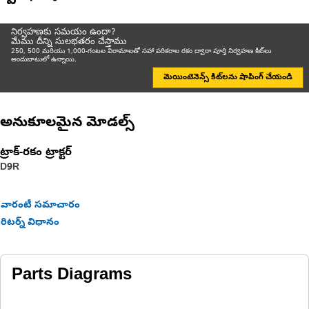
నిర్వహణకు సమయం ఉందా?
మేము దీన్ని సులభతరం చేస్తాము
250, 500 మరియు 1,000-గంటల విరామాలతో సహా పరికరాల రకం ద్వారా పూర్తి నిర్వహణ కిట్‌లు
అందుబాటులో ఉన్నాయి.
మెయింటెనెన్స్ కిట్‌లను షాపింగ్ చేయండి
అనుకూలమైన మోడల్స్
ట్రాక్-రకం ట్రాక్టర్‌
D9R
వారంటీ సమాచారం
రిటర్న్ విధానం
Parts Diagrams