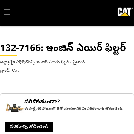
132-7166
: ఇంజిన్ ఎయిర్ ఫిల్టర్
అల్ట్రా హై ఎఫిషియెన్సీ ఇంజిన్ ఎయిర్ ఫిల్టర్ - ప్రైమరీ
బ్రాండ్: Cat
సరిపోతుందా?
ఈ పార్ట్ సరిపోతుందో లేదో చూడటానికి మీ పరికరాలను జోడించండి.
పరికరాన్ని జోడించండి